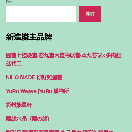
搜尋
搜尋
新進攤主品牌
園藝七植驗室-苔丸室內植物展售/本丸苔球&多肉組
盆代工
NIHO MADE 你好雞蛋糕
YuRu Weave |YuRu 編物所
彩希能量軒
晴緣水晶（晴の緣）