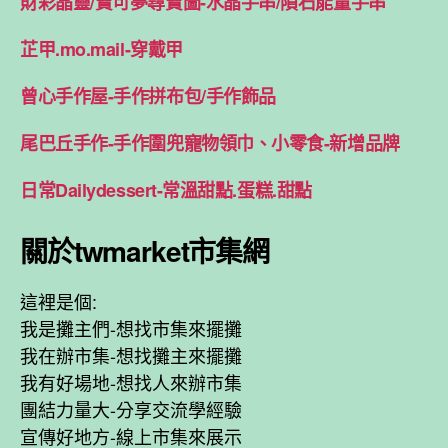
財彩晶靈/寶可夢尋寶圖-水晶手串/隕石能量手串
芷甲.mo.mail-穿戴甲
曾心手作屋-手作拼布包/手作飾品
尾巴丘手作-手作圍兜寵物領巾、小零食-新增品牌
日常Dailydessert-常溫甜點.蛋糕.甜點
關於twmarket市集網
這裡是個:
我是攤主們-想找市集來擺攤
我在辦市集-想找攤主來擺攤
我有好場地-想找人來辦市集
團結力量大-分享交流學經驗
宣傳好地方-線上市集來展示