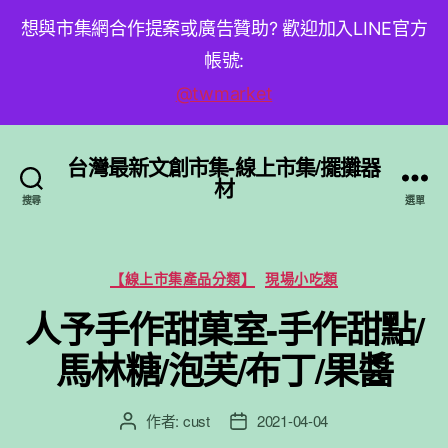
想與市集網合作提案或廣告贊助? 歡迎加入LINE官方
帳號:
@twmarket
台灣最新文創市集-線上市集/擺攤器
材
搜尋
選單
分
【線上市集產品分類】
現場小吃類
類
人予手作甜菓室-手作甜點/
馬林糖/泡芙/布丁/果醬
作者:
cust
2021-04-04
文
文
章
章