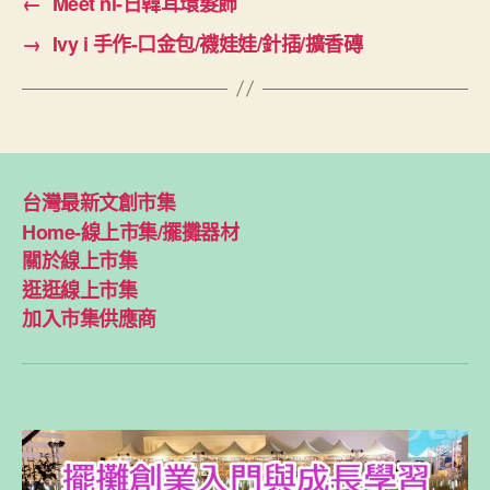
←
Meet ni-日韓耳環髮飾
→
Ivy i 手作-口金包/襪娃娃/針插/擴香磚
台灣最新文創市集
Home-線上市集/擺攤器材
關於線上市集
逛逛線上市集
加入市集供應商