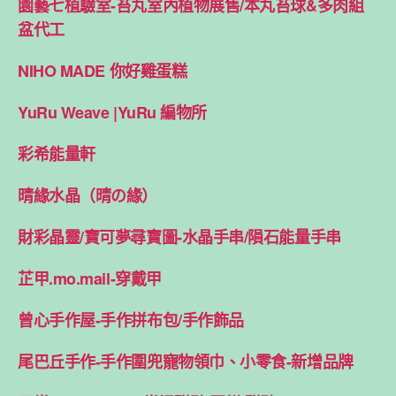
園藝七植驗室-苔丸室內植物展售/本丸苔球&多肉組
盆代工
NIHO MADE 你好雞蛋糕
YuRu Weave |YuRu 編物所
彩希能量軒
晴緣水晶（晴の緣）
財彩晶靈/寶可夢尋寶圖-水晶手串/隕石能量手串
芷甲.mo.mail-穿戴甲
曾心手作屋-手作拼布包/手作飾品
尾巴丘手作-手作圍兜寵物領巾、小零食-新增品牌