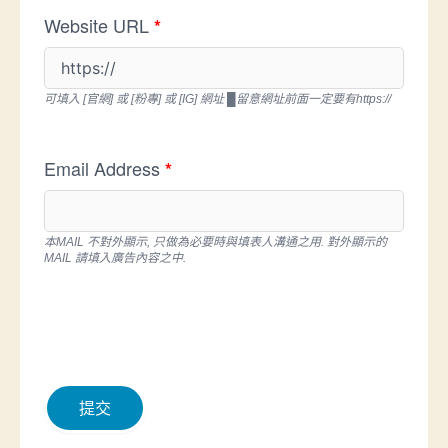
Website URL
*
可填入 [官網] 或 [粉專] 或 [IG] 網址 █留意網址前面一定要有https://
Email Address
*
本MAIL 不對外顯示, 只做為必要時與填表人溝通之用. 對外顯示的
MAIL 請填入廣告內容之中.