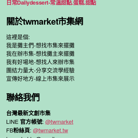
日常Dailydessert-常溫甜點.蛋糕.甜點
關於twmarket市集網
這裡是個:
我是攤主們-想找市集來擺攤
我在辦市集-想找攤主來擺攤
我有好場地-想找人來辦市集
團結力量大-分享交流學經驗
宣傳好地方-線上市集來展示
聯絡我們
台灣最新文創市集
LINE
:
@twmarket
官方帳號
FB
:
@twmarket.tw
粉絲頁