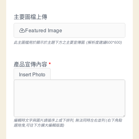
主要圖檔上傳
Featured Image
此主圖檔用於顯示於主題下方之主要宣傳圖. (解析度建議600*600)
產品宣傳內容
*
Insert Photo
編輯時文字與圖片請循序上或下排列, 無法同時左右並列 (右下角點
選拖曳,可往下方擴大編輯版面)