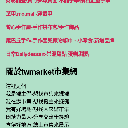
財彩晶靈/寶可夢尋寶圖-水晶手串/隕石能量手串
芷甲.mo.mail-穿戴甲
曾心手作屋-手作拼布包/手作飾品
尾巴丘手作-手作圍兜寵物領巾、小零食-新增品牌
日常Dailydessert-常溫甜點.蛋糕.甜點
關於twmarket市集網
這裡是個:
我是攤主們-想找市集來擺攤
我在辦市集-想找攤主來擺攤
我有好場地-想找人來辦市集
團結力量大-分享交流學經驗
宣傳好地方-線上市集來展示