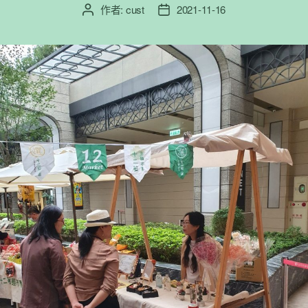
作者:
cust
2021-11-16
文
文
章
章
作
發
者
佈
日
期