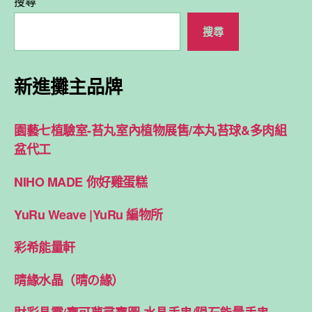
搜尋
搜尋
新進攤主品牌
園藝七植驗室-苔丸室內植物展售/本丸苔球&多肉組
盆代工
NIHO MADE 你好雞蛋糕
YuRu Weave |YuRu 編物所
彩希能量軒
晴緣水晶（晴の緣）