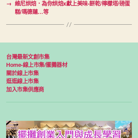
→
維尼烘焙．為你烘焙x獻上美味-餅乾/檸檬塔/磅蛋
糕/瑪德蓮…等
台灣最新文創市集
Home-線上市集/擺攤器材
關於線上市集
逛逛線上市集
加入市集供應商