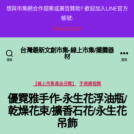
想與市集網合作提案或廣告贊助? 歡迎加入LINE官方
帳號:
@twmarket
台灣最新文創市集-線上市集/擺攤器
材
搜尋
選單
分
【線上市集產品分類】
手做課程類
類
優霓雅手作-永生花浮油瓶/
乾燥花束/擴香石花/永生花
吊飾