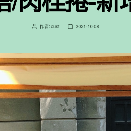
塔/肉桂捲-新
作者:
cust
2021-10-08
文
文
章
章
作
發
者
佈
日
期