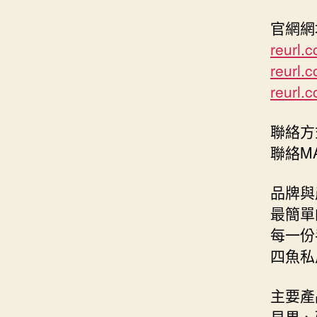
官網網址 
reurl.
reurl.
reurl.c
聯絡方式:
聯絡MA
品牌與
最簡單
每一份
四魚私
主要產
貝果、