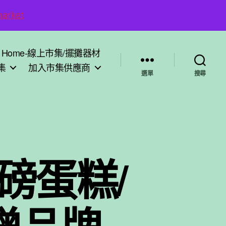
arket
Home-線上市集/擺攤器材
集
加入市集供應商
選單
搜尋
磅蛋糕/