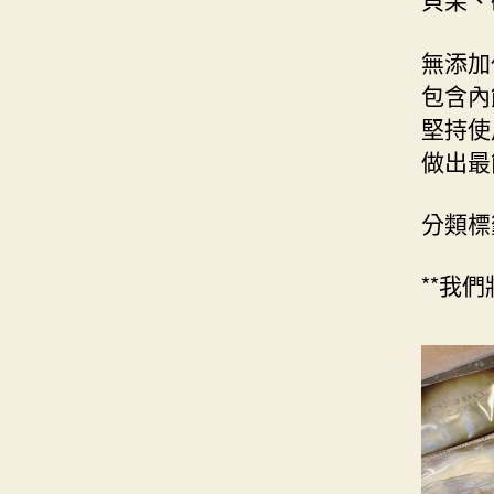
無添加
包含內
堅持使
做出最
分類標
**我