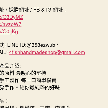
/ 採購網址 / FB & IG 網址 :
cc/Q3DyMZ
cc/avzoW7
c/O0ljKg
 LINE ID:@358ezwub /
IL:
4fishhandmadeshop@gmail.com
產品介紹:
的原料 最暖心的堅持
手工製作 每一口簡單樸實
房手作。給你最純粹的好味
品：
磅蛋糕、檸檬塔、司康、肉桂捲