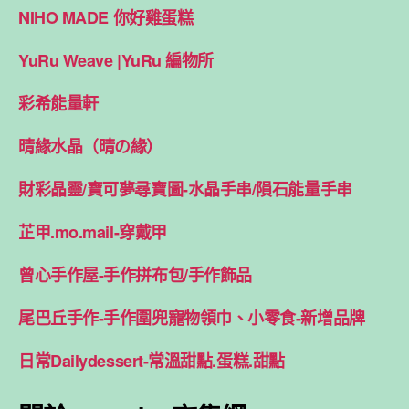
NIHO MADE 你好雞蛋糕
YuRu Weave |YuRu 編物所
彩希能量軒
晴緣水晶（晴の緣）
財彩晶靈/寶可夢尋寶圖-水晶手串/隕石能量手串
芷甲.mo.mail-穿戴甲
曾心手作屋-手作拼布包/手作飾品
尾巴丘手作-手作圍兜寵物領巾、小零食-新增品牌
日常Dailydessert-常溫甜點.蛋糕.甜點