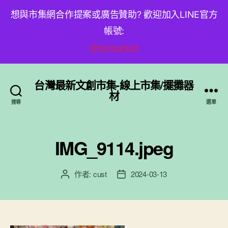
想與市集網合作提案或廣告贊助? 歡迎加入LINE官方
帳號:
@twmarket
台灣最新文創市集-線上市集/擺攤器
材
搜尋
選單
IMG_9114.jpeg
作者:
cust
2024-03-13
文
文
章
章
作
發
者
佈
日