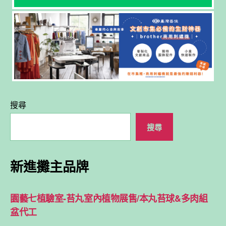
搜尋
搜尋
新進攤主品牌
園藝七植驗室-苔丸室內植物展售/本丸苔球&多肉組
盆代工