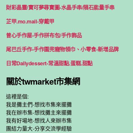
財彩晶靈/寶可夢尋寶圖-水晶手串/隕石能量手串
芷甲.mo.mail-穿戴甲
曾心手作屋-手作拼布包/手作飾品
尾巴丘手作-手作圍兜寵物領巾、小零食-新增品牌
日常Dailydessert-常溫甜點.蛋糕.甜點
關於twmarket市集網
這裡是個:
我是攤主們-想找市集來擺攤
我在辦市集-想找攤主來擺攤
我有好場地-想找人來辦市集
團結力量大-分享交流學經驗