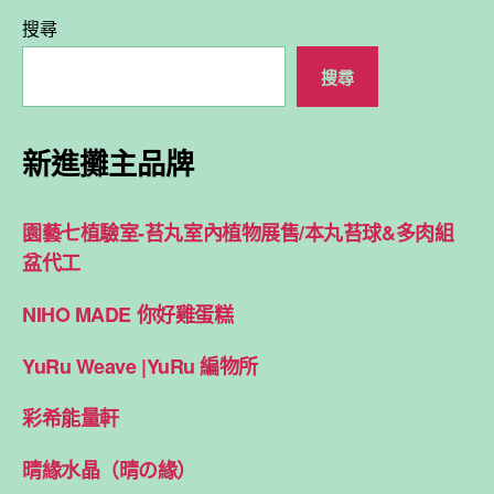
搜尋
搜尋
新進攤主品牌
園藝七植驗室-苔丸室內植物展售/本丸苔球&多肉組
盆代工
NIHO MADE 你好雞蛋糕
YuRu Weave |YuRu 編物所
彩希能量軒
晴緣水晶（晴の緣）