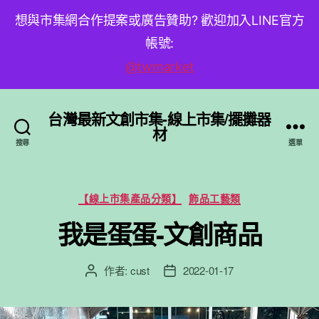
想與市集網合作提案或廣告贊助? 歡迎加入LINE官方
帳號:
@twmarket
台灣最新文創市集-線上市集/擺攤器
材
搜尋
選單
分
【線上市集產品分類】
飾品工藝類
類
我是蛋蛋-文創商品
作者:
cust
2022-01-17
文
文
章
章
作
發
者
佈