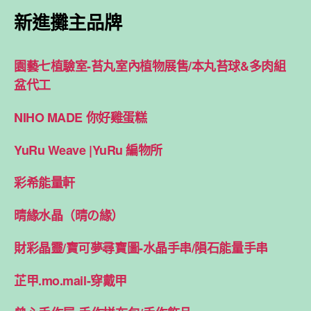
新進攤主品牌
園藝七植驗室-苔丸室內植物展售/本丸苔球&多肉組
盆代工
NIHO MADE 你好雞蛋糕
YuRu Weave |YuRu 編物所
彩希能量軒
晴緣水晶（晴の緣）
財彩晶靈/寶可夢尋寶圖-水晶手串/隕石能量手串
芷甲.mo.mail-穿戴甲