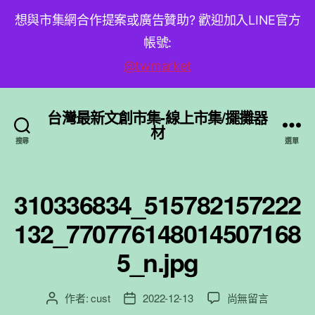
想與市集網合作提案或廣告贊助? 歡迎加入LINE官方
帳號:
@twmarket
台灣最新文創市集-線上市集/擺攤器
材
搜尋
選單
310336834_515782157222
132_770776148014507168
5_n.jpg
在
作者:
cust
2022-12-13
尚無留言
文
文
〈310336834_51578
章
章