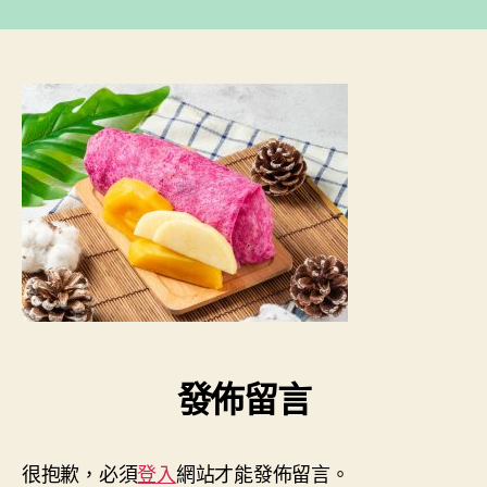
中
作
發
者
佈
日
期
發佈留言
很抱歉，必須
登入
網站才能發佈留言。