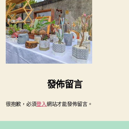
工
期
作
室.jpg〉
中
發佈留言
很抱歉，必須
登入
網站才能發佈留言。