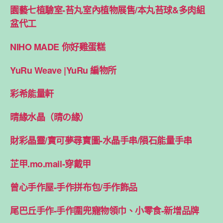
園藝七植驗室-苔丸室內植物展售/本丸苔球&多肉組
盆代工
NIHO MADE 你好雞蛋糕
YuRu Weave |YuRu 編物所
彩希能量軒
晴緣水晶（晴の緣）
財彩晶靈/寶可夢尋寶圖-水晶手串/隕石能量手串
芷甲.mo.mail-穿戴甲
曾心手作屋-手作拼布包/手作飾品
尾巴丘手作-手作圍兜寵物領巾、小零食-新增品牌