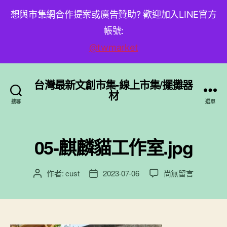
想與市集網合作提案或廣告贊助? 歡迎加入LINE官方
帳號:
@twmarket
台灣最新文創市集-線上市集/擺攤器
材
搜尋
選單
05-麒麟貓工作室.jpg
在
作者:
cust
2023-07-06
尚無留言
文
文
〈05-
章
章
麒
作
發
麟
者
佈
貓
日