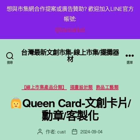
想與市集網合作提案或廣告贊助? 歡迎加入LINE官方
帳號:
@twmarket
台灣最新文創市集-線上市集/擺攤器
材
搜尋
選單
分
【線上市集產品分類】
插畫設計類
飾品工藝類
類
Queen Card-文創卡片/
勳章/客製化
作者:
cust
2024-09-04
文
文
章
章