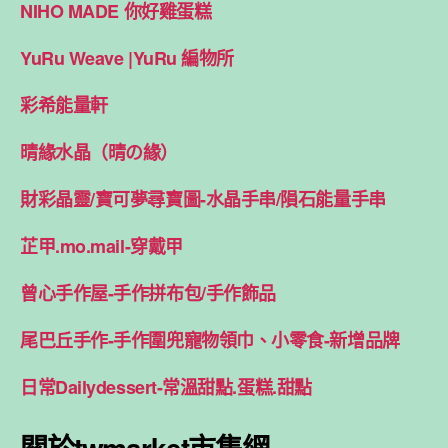
NIHO MADE 你好雞蛋糕
YuRu Weave |YuRu 編物所
彩希能量軒
晴緣水晶（晴の緣）
財彩晶靈/寶可夢尋寶圖-水晶手串/隕石能量手串
芷甲.mo.mail-穿戴甲
曾心手作屋-手作拼布包/手作飾品
尾巴丘手作-手作圍兜寵物領巾、小零食-新增品牌
日常Dailydessert-常溫甜點.蛋糕.甜點
關於twmarket市集網