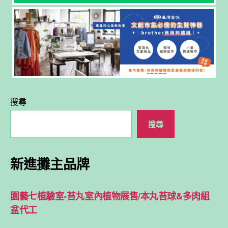
搜尋
搜尋
新進攤主品牌
園藝七植驗室-苔丸室內植物展售/本丸苔球&多肉組
盆代工