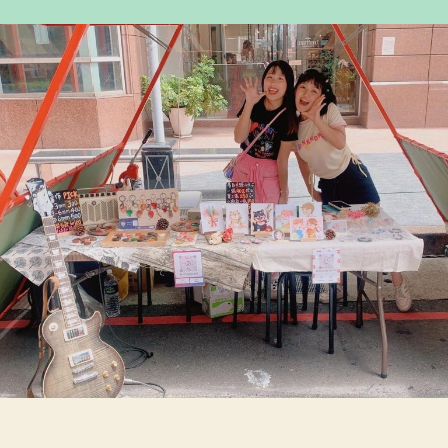
作
發
者
佈
日
期