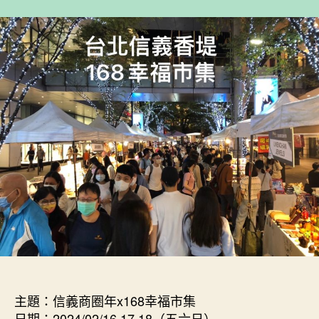
作
發
者
佈
日
期
主題：信義商圈年x168幸福市集
日期：2024/02/16.17.18（五六日）