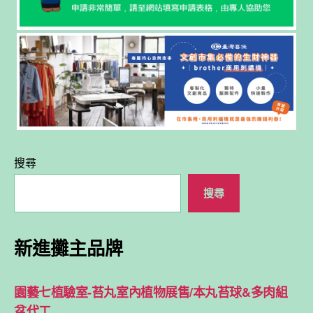
搜尋
搜尋
新進攤主品牌
園藝七植驗室-苔丸室內植物展售/本丸苔球&多肉組
盆代工