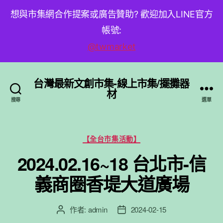
想與市集網合作提案或廣告贊助? 歡迎加入LINE官方
帳號:
@twmarket
台灣最新文創市集-線上市集/擺攤器
材
搜尋
選單
分
【全台市集活動】
類
2024.02.16~18 台北市-信
義商圈香堤大道廣場
作者:
admin
2024-02-15
文
文
章
章