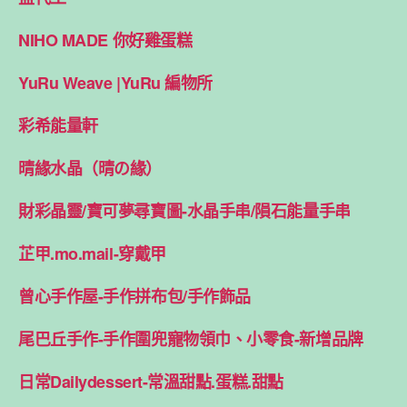
NIHO MADE 你好雞蛋糕
YuRu Weave |YuRu 編物所
彩希能量軒
晴緣水晶（晴の緣）
財彩晶靈/寶可夢尋寶圖-水晶手串/隕石能量手串
芷甲.mo.mail-穿戴甲
曾心手作屋-手作拼布包/手作飾品
尾巴丘手作-手作圍兜寵物領巾、小零食-新增品牌
日常Dailydessert-常溫甜點.蛋糕.甜點