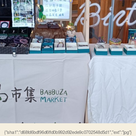
{"sha1":"d68fd6bdf96d6ffd0b992d92ede9c0702548d5d1","ext":"jpg"}