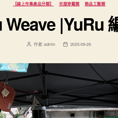
分
【線上市集產品分類】
衣服穿戴類
飾品工藝類
類
u Weave |YuRu
作者:
admin
2025-09-26
文
文
章
章
作
發
者
佈
日
期