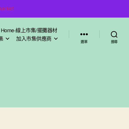
arket
Home-線上市集/擺攤器材
集
加入市集供應商
選單
搜尋