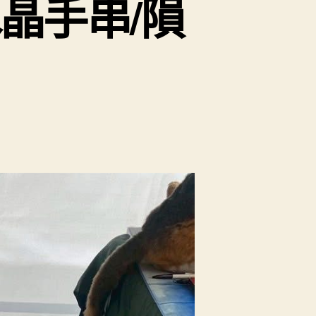
晶手串/隕