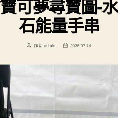
/寶可夢尋寶圖-水
石能量手串
作者:
admin
2025-07-14
文
文
章
章
作
發
者
佈
日
期