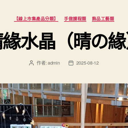
分
【線上市集產品分類】
手做課程類
飾品工藝類
類
晴緣水晶（晴の緣
作者:
admin
2025-08-12
文
文
章
章
作
發
者
佈
日
期