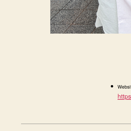
Websi
http