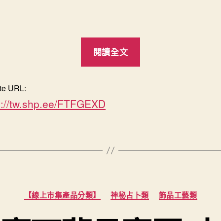
“晴
閱讀全文
緣
水
te URL:
晶
s://tw.shp.ee/FTFGEXD
（晴
の
緣）”
分
【線上市集產品分類】
神秘占卜類
飾品工藝類
類