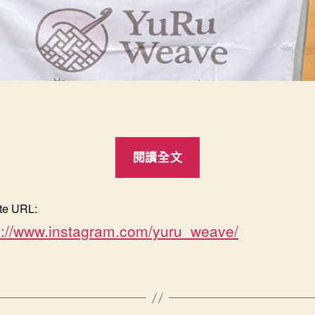
“YuRu
閱讀全文
Weave
|YuRu
te URL:
編
s://www.instagram.com/yuru_weave/
物
所”