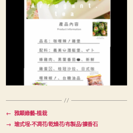
←
雅顛綠藝-植栽
→
瑜式埕-不凋花/乾燥花/布製品/擴香石