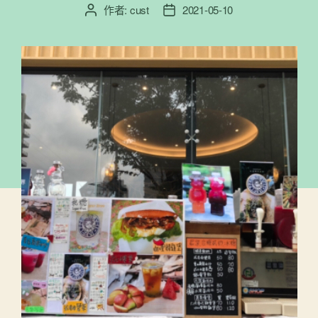
作者:
cust
2021-05-10
文
文
章
章
作
發
者
佈
日
期