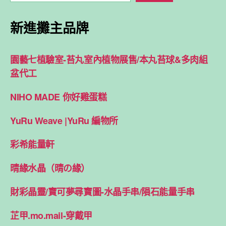
新進攤主品牌
園藝七植驗室-苔丸室內植物展售/本丸苔球&多肉組
盆代工
NIHO MADE 你好雞蛋糕
YuRu Weave |YuRu 編物所
彩希能量軒
晴緣水晶（晴の緣）
財彩晶靈/寶可夢尋寶圖-水晶手串/隕石能量手串
芷甲.mo.mail-穿戴甲