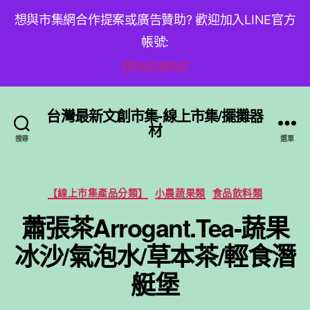
想與市集網合作提案或廣告贊助? 歡迎加入LINE官方
帳號:
@twmarket
台灣最新文創市集-線上市集/擺攤器
材
搜尋
選單
分
【線上市集產品分類】
小農蔬果類
食品飲料類
類
蕭張茶Arrogant.Tea-蔬果
冰沙/氣泡水/草本茶/輕食潛
艇堡