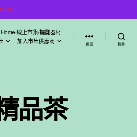
arket
Home-線上市集/擺攤器材
集
加入市集供應商
選單
搜尋
歐洲精品茶