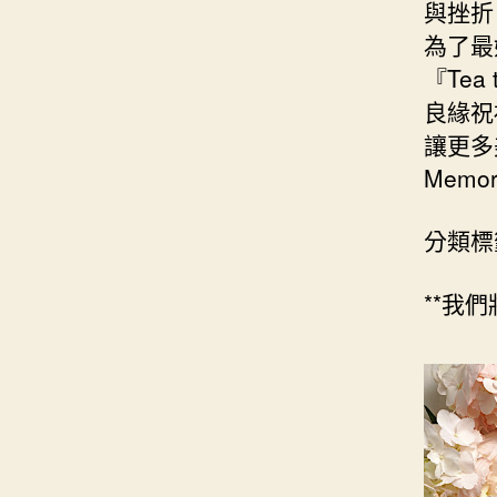
與挫折
為了最
『Tea
良緣祝
讓更多
Memor
分類標
**我