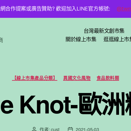
網合作提案或廣告贊助? 歡迎加入LINE官方帳號:
@twm
台灣最新文創市集
關於線上市集
逛逛線上市
商
分
【線上市集產品分類】
異國文化風物
食品飲料類
類
the Knot-
作者:
cust
2021-05-03
文
文