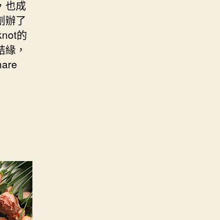
，也成
創辦了
not的
結緣，
re