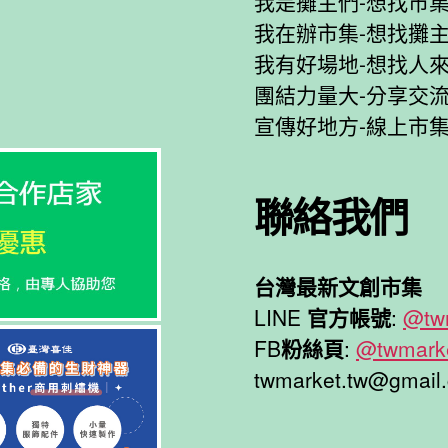
我是攤主們-想找市
我在辦市集-想找攤
我有好場地-想找人
團結力量大-分享交
宣傳好地方-線上市
聯絡我們
台灣最新文創市集
LINE
官方帳號
:
@tw
FB
粉絲頁
:
@twmarke
twmarket.tw@gmail