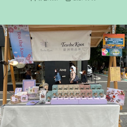
章
章
作
發
者
佈
日
期