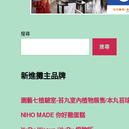
搜尋
搜尋
新進攤主品牌
園藝七植驗室-苔丸室內植物展售/本丸苔
NIHO MADE 你好雞蛋糕