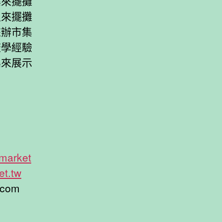
集來擺攤
主來擺攤
來辦市集
流學經驗
集來展示
market
t.tw
.com