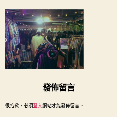
者
佈
52-
日
17.jpg〉
期
中
發佈留言
很抱歉，必須
登入
網站才能發佈留言。