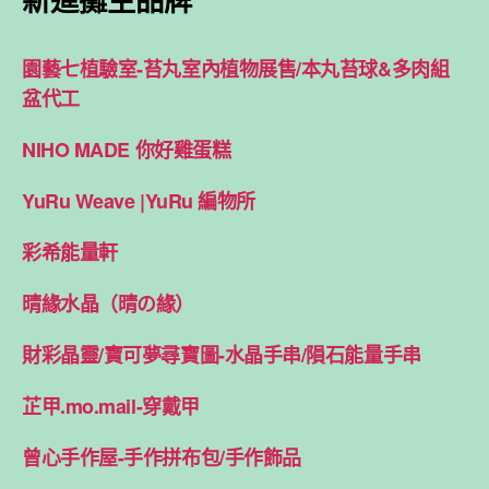
園藝七植驗室-苔丸室內植物展售/本丸苔球&多肉組
盆代工
NIHO MADE 你好雞蛋糕
YuRu Weave |YuRu 編物所
彩希能量軒
晴緣水晶（晴の緣）
財彩晶靈/寶可夢尋寶圖-水晶手串/隕石能量手串
芷甲.mo.mail-穿戴甲
曾心手作屋-手作拼布包/手作飾品