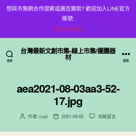
想與市集網合作提案或廣告贊助? 歡迎加入LINE官方
帳號:
@twmarket
台灣最新文創市集-線上市集/擺攤器
材
搜尋
選單
aea2021-08-03aa3-52-
17.jpg
在
作者:
cust
2021-08-02
尚無留言
文
文
〈aea2021-
章
章
08-
作
發
03aa3-