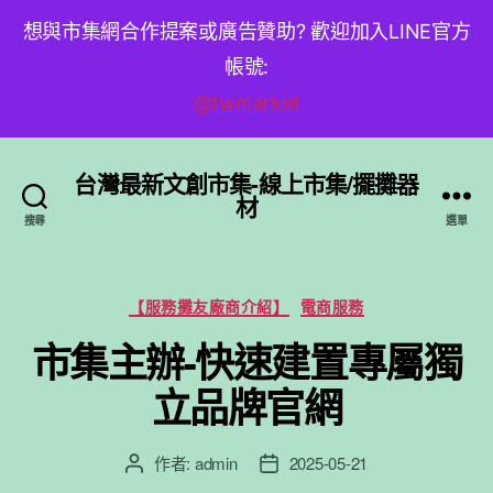
想與市集網合作提案或廣告贊助? 歡迎加入LINE官方
帳號:
@twmarket
台灣最新文創市集-線上市集/擺攤器
材
搜尋
選單
分
【服務攤友廠商介紹】
電商服務
類
市集主辦-快速建置專屬獨
立品牌官網
作者:
admin
2025-05-21
文
文
章
章