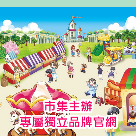
作
發
者
佈
日
期