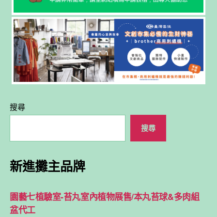
搜尋
搜尋
新進攤主品牌
園藝七植驗室-苔丸室內植物展售/本丸苔球&多肉組
盆代工