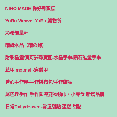
NIHO MADE 你好雞蛋糕
YuRu Weave |YuRu 編物所
彩希能量軒
晴緣水晶（晴の緣）
財彩晶靈/寶可夢尋寶圖-水晶手串/隕石能量手串
芷甲.mo.mail-穿戴甲
曾心手作屋-手作拼布包/手作飾品
尾巴丘手作-手作圍兜寵物領巾、小零食-新增品牌
日常Dailydessert-常溫甜點.蛋糕.甜點